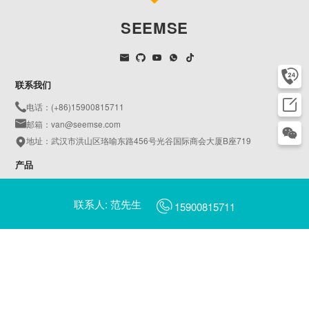
SEEMSE
联系我们
电话：(+86)15900815711
邮箱：van@seemse.com
地址：武汉市洪山区珞喻东路456号光谷国际商会大厦B座719
产品
蚂蚁智慧应急管理系统
联系人: 范先生
蚂蚁智慧应急指挥调度管理系统
15900815711
蚂蚁智慧AIoT物联平台
天鹅智慧园区管理系统
蚂蚁智慧燃气管理系统
AI平安校园
AI智慧工地
蜻蜓AI摄像头管理平台