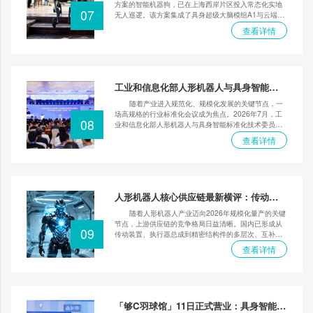
方案的智能机器狗，已在上海西岸片区投入常态化实地
07
无人巡逻。该方案集成了具身超级大脑模组A1与云端智
能管控平台，赋予了机器狗在复杂开放街区中自主导
查看详情
航、智能避障与实时研判的能力，彻底摆脱了对预设轨
道和封闭场地的依赖。同时，一人即可通过平台统筹调
度多台机器狗，实现轻量化运营与集群化作业，极大优
化了人力资源配置。这不仅标志着具身智能技术在城市
治理领域的成熟应用，更以全天候、全场景的自主作业
工业和信息化部人形机器人与具身智能标
模式，为提升公共空间精细化治理效能树立了可复制的
准化技术委员会2026年度全体会议暨“标准
标杆。
随着产业进入规范化、规模化发展的关键节点，一
周”活动在浙江绍兴召开
场高规格的行业标准化会议成为焦点。2026年7月，工
08
业和信息化部人形机器人与具身智能标准化技术委员会
年度全体会议在浙江绍兴上虞举行，会议汇聚了主管部
查看详情
门领导、顶级学者及产业链头部企业代表。本次会议不
仅探讨了产业新阶段面临的标准体系构建、安全伦理治
理等核心议题，更发布了数据工作组、倡议全球应用探
索计划等多项实质举措。企业领袖及专家围绕具身智能
基础模型、一体化供应链标准等前瞻话题展开讨论，旨
人形机器人核心供应链最新横评：传动与
在通过标准引领与技术开源，筑牢安全根基，加速人形
结构件赛道选型参考
机器人从技术展示迈向真正的产业化落地，为我国抢占
随着人形机器人产业迈向2026年规模化量产的关键
未来产业高地提供有力支撑。
节点，上游供应链的竞争格局日益清晰。国内已形成从
09
传动装置、执行器总成到精密结构件的多层次、互补性
产业生态。本文聚焦长盈精密、拓普集团、绿的谐波、
查看详情
浙江云芯机器人、旭升集团、爱柯迪这六家各具代表性
的企业，通过深入剖析其技术路径、产能规划、客户结
构及差异化优势，旨在为产业链参与者提供一份清晰的
供应商能力对比图谱，揭示不同定位企业在满足整机厂
迭代、量产及全球化需求中的核心价值。
「够C羽球馆」11日正式营业：具身智能商