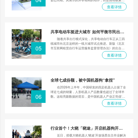
能与行业场景展开的规模化应用能力。通过底层轴向磁
查看详情
通电机到上层算法的全栈自研，璇玑动力构建了难以复
制的系统性优势，并已实现旗舰重载机型的量产交付。
文章将深度剖析璇玑动力如何以电力、消防等极端真实
需求为试金石，打造出适配非结构化复杂地形的行业级
解决方案，为中国四足机器人行业探索出一条可规模
共享电动车挺进大城市 如何平衡市民出行
化、高确定性的商业化落地路径。
需求与城市交通治理？
随着共享出行模式深化，共享电动自行车正从三四
线城市向北京这样的一线大城市试点推进。新版《北京
05
市互联网租赁自行车运营服务监督管理办法》的出台，
标志着这一新兴业态进入强监管时代。新规不仅明确了
查看详情
集中充电场所的安全标准、严禁向未满16周岁人员提供
服务，还大幅提高了运维人员的配置比例。文章通过实
地走访与专家解读，深入探讨了新规如何从电池安全、
未成年人保护及车辆运维等多维度构建管理闭环，并分
析了在大城市有限公共空间下，如何通过总量控制与动
全球七成份额，被中国机器狗“拿捏”
态调控，在满足市民短途出行需求与维护城市交通秩序
之间找到关键平衡点。
在2026年上半年，中国研发的四足机器人占据了全
球近七成的销量，人形机器人产品数量也超过了全球半
06
数。这组亮眼数据的背后，是中国机器人产业正凭借‘便
宜能打’的实战能力在全球市场站稳脚跟。它们不再是实
查看详情
验室的昂贵样品，而是活跃于墨西哥世界杯场馆、日本
羽田机场、欧美仓库等真实复杂场景的一线‘员工’。文章
将深入剖析这一出海现象背后的核心驱动力：国内丰富
的产业场景提供了宝贵的打磨数据；核心硬件国产化带
来的显著成本优势；以及更为关键的，新能源汽车产业
行业首个！大晓「晓途」开启机器狗开放
链成熟后的技术外溢效应。这三大因素共同推动中国机
场景7×24小时自主运营新模式
器人实现了从‘实验室’到‘实战场’的跨越。
近日，搭载大晓机器人‘晓途’开放场景自主作业解决