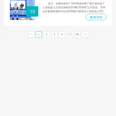
业化新场景雏形显现
近日，动易科技在广州市凯德乐峰广场打造的首个
人形机器人沉浸式体验空间“够C羽球馆”正式营业。空间
10
以具备视觉感知与运动控制能力的双足人形机器人PHY
BOT C2为核心，推出了包括人机羽毛球自主对打在内
查看详情
的七大互动玩法。开业现场，羽毛球全国冠军余冰清受
邀担任“一日店长”，陪同消费者体验互动，分享技巧，大
大降低了公众接触前沿科技的门槛。这不仅是一次科技
展示，更标志着人形机器人正从专业展会走向大众消费
场景，为公众提供了一个零距离感受具身智能魅力、体
1
2
3
4
•••
40
验未来科技如何赋能运动与娱乐的独特窗口。