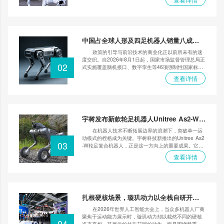
境感知、语义导航和实时避障能力。更值得关注的
是，“灵犀”已不限于配送，它将同一套技术应用于导盲、
养老陪护等多个领域，通过更换背载载具实现了“一机多
用”。这预示着服务机器人正从单一功能向灵活适应多场
景需求的方向迈进。
中国占全球人形及四足机器人销量八成；
46项强制性国标实施
政策的引导与前沿技术的商业化正以前所未有的速
度交织。自2026年8月1日起，国家市场监督管理总局正
02
式实施覆盖脑机接口、数字孪生等46项强制性国家标
准，为新兴产业高质量发展奠定了硬性规范框架。与此
查看详情
同时，全球人工智能领域正迎来大规模资本投入与加速
落地期：一方面，中国在人形机器人市场占据主导地
位，苹果、谷歌等巨头的AI服务也在中国获准或深入布
局；另一方面，亚马逊、微软等巨头宣布投入数万亿美
元扩建数据中心应对算力需求，智能家居的互联互通标
宇树发布新款轮足机器人Unitree As2-W：
准也进入了实质性编制阶段。这些动态共同勾勒出一个
6m/s冲刺下山！站立能驼3个人
以技术为核心、以规范为准绳的全新产业发展图景。
在机器人技术不断拓展边界的浪潮下，突破单一运
动模式的桎梏成为关键。宇树科技新推出的Unitree As2
03
-W轮足复合机器人，正是这一方向上的重要成果。它在
纯四足机器人As2的基础上，创新性地引入了主动驱动
查看详情
越野轮，实现了轮式高效行进与四足强大越障能力的无
缝融合。无论是平坦城市道路还是崎岖野外山地，As2-
W都能从容应对。本文将详细解读这款机器人在机械性
能、负载能力、续航系统以及智能感知方面的全面升
级，揭示其如何重新定义复杂地形下的移动作业能力。
扎根硬核场景，璇玑动力以全栈自研开辟
四足机器人落地新路径
在2026年世界人工智能大会上，当众多机器人厂商
聚焦于运动能力展示时，璇玑动力却以截然不同的硬核
04
姿态亮相。其展示的并非花哨的动作，而是围绕载重性