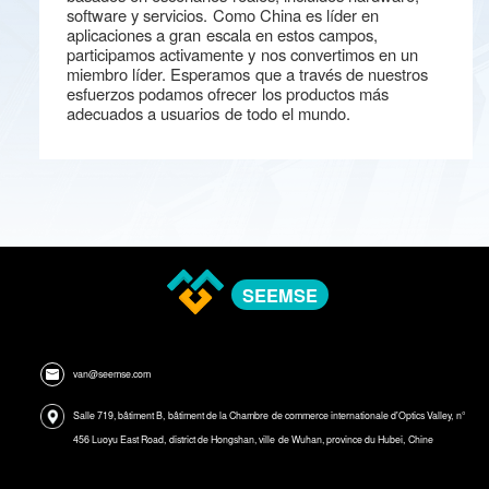
software y servicios. Como China es líder en
aplicaciones a gran escala en estos campos,
participamos activamente y nos convertimos en un
miembro líder. Esperamos que a través de nuestros
esfuerzos podamos ofrecer los productos más
adecuados a usuarios de todo el mundo.
SEEMSE
van@seemse.com
Salle 719, bâtiment B, bâtiment de la Chambre de commerce internationale d'Optics Valley, n°
456 Luoyu East Road, district de Hongshan, ville de Wuhan, province du Hubei, Chine