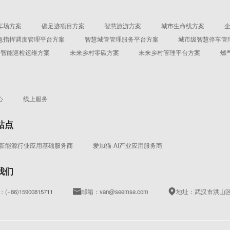
车场方案
碳足迹项目方案
智慧旅游方案
城市生命线方案
急指挥调度管理平台方案
智慧城管管理服务平台方案
城市级智慧停车管
机房智能巡检运维方案
未来乡村零碳方案
未来乡村管理平台方案
燃
心
线上服务
站点
-新能源行业应用基础服务商
爱加猫-AI产业应用服务商
我们
(+86)15900815711
邮箱：van@seemse.com
地址：武汉市洪山区