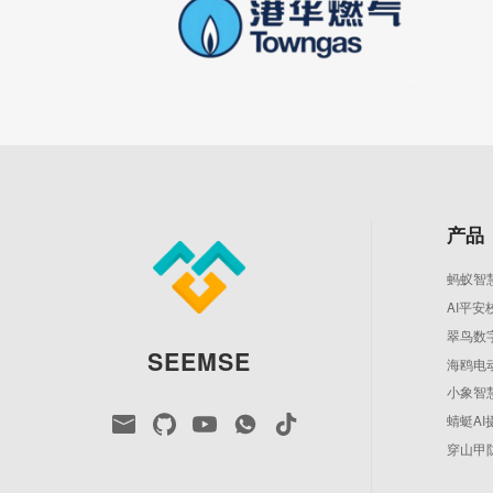
产品
蚂蚁智
AI平安
翠鸟数
SEEMSE
海鸥电
小象智
蜻蜓AI
穿山甲