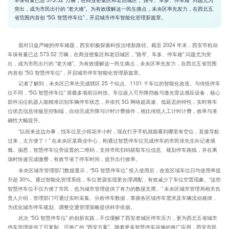
突出，成为市民出行的 “老大难”。为有效缓解这一民生痛点，未央区率先发力，在西北五
省范围内首创 “5G 智慧停车位”，开启城市停车智能化管理新篇章。​
面对日益严峻的停车难题，西安积极探索科技治堵新路径。截至 2024 年末，西安市机动
车保有量已达 573.52 万辆，在商业密集区和老旧城区，“路窄、车多、停车难” 问题尤为突
出，成为市民出行的 “老大难”。为有效缓解这一民生痛点，未央区率先发力，在西北五省范围
内首创 “5G 智慧停车位”，开启城市停车智能化管理新篇章。​
记者了解到，未央区已率先完成辖区 25 个站点、1101 个车位的智能化改造。与传统停车
位不同，“5G 智慧停车位” 搭载多项前沿科技。车位嵌入可升降挡板与激光雷达感应设备，核心
部件泊位机器人能精准识别车辆停车状态，并依托 5G 网络超高速、低延迟的特性，实时将车
位状态信息传输至控制端，自动完成升降与计时计费操作，相比传统人工计时计费，效率与准
确性大幅提升。​
“以前来这边办事，找车位至少得花半小时，现在打开手机就能看到哪里有空位，直接导航
过来，太方便了！” 在未央区某商业中心，刚通过智慧停车位完成停车的市民张先生向记者感
慨。据悉，智慧停车位旁设置的二维码，支持市民扫码获取车位信息、规划停车路线，并在离
场时快速完成缴费，有效节省了停车时间，提升出行效率。​
未央区城市管理部门数据显示，“5G 智慧停车位” 投入使用后，改造区域车位日均使用率提
升超 30%。通过智能化管理系统，车位资源实现更合理调配，有效减少了车位空置现象。“这些
智慧停车位不仅方便了市民，也为城市管理提供了有力的数据支撑。” 未央区城市管理局相关负
责人介绍，管理部门可通过实时采集、分析停车数据，掌握各区域停车需求及车辆流动规律，
为优化城市停车规划、调整交通管理策略提供科学依据。​
此次 “5G 智慧停车位” 的创新实践，不仅缓解了西安老城区停车压力，更为西北五省城市
停车管理提供了可复制、可推广的 “西安方案”。随着更多智慧停车设施的推广应用，西安市民