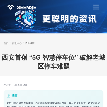
SEEMSE
/
/
资讯详情
首页
资讯中心
西安首创 “5G 智慧停车位” 破解老城
区停车难题
发布于：
2025-06-18
摘要
面对日益严峻的停车难题，西安积极探索科技治堵新路径。截至 2024 年末，西安市机动
车保有量已达 573.52 万辆，在商业密集区和老旧城区，“路窄、车多、停车难” 问题尤为