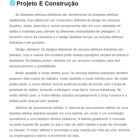
Projeto E Construção
As bicicletas elétricas dobráveis são semelhantes às bicicletas elétricas
tradicionais, mas adicionam um mecanismo dobrável ao design da estrutura.
Quadros, rodas, assentos e outros componentes vêm em uma variedade de
estilos e materiais para atender às diferentes necessidades de pilotagem. O
tamanho menor da carroceria e o design dobrável tornam os veículos elétricos
dobráveis mais portáteis.
Design dobrável: Os designs dobráveis de veículos elétricos dobráveis são
diversos, mas a maioria dos modelos pode realizar operações simples de dobrar e
desdobrar. Os ciclistas podem dobrá-lo em um tamanho compacto para fácil
armazenamento e portabilidade.
Modo assistido e modo elétrico puro: Os veículos elétricos dobráveis ​​também
possuem dois modos de trabalho: modo assistido e modo elétrico puro. No modo
power-assist, o motor elétrico fornece potência auxiliar de acordo com a força de
pedalada do ciclista, tornando a pilotagem mais fácil e menos trabalhosa. No
modo elétrico puro, o motor elétrico substitui completamente a força humana e o
ciclista pode avançar sem pedalar.
Sistema de acionamento elétrico: O sistema de acionamento elétrico de uma
bicicleta elétrica dobrável consiste em uma bateria, um motor e um controlador,
semelhante a uma bicicleta elétrica tradicional. A bateria geralmente é montada
na parte superior do quadro ou sob o tubo do selim traseiro e pode ser removida
ou travada. O motor elétrico é conectado à roda traseira por meio de uma corrente
ou engrenagens e aciona o movimento da roda.