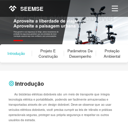
SEEMSE
Projeto E
Parâmetros De
Proteção
Introdução
Construção
Desempenho
Ambiental
Introdução
As bicicletas elétricas dobráveis são um meio de transporte que integra
tecnologia elétrica e portabilidade, podendo ser facilmente armazenadas e
transportadas através de um design dobrável. Deve-se observar que ao usar
veículos elétricos dobráveis, você precisa cumprir as leis de trânsito e práticas
operacionais seguras, proteger sua própria segurança e respeitar os outros
usuários da estrada.