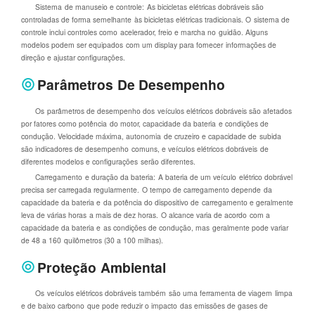
Sistema de manuseio e controle: As bicicletas elétricas dobráveis são
controladas de forma semelhante às bicicletas elétricas tradicionais. O sistema de
controle inclui controles como acelerador, freio e marcha no guidão. Alguns
modelos podem ser equipados com um display para fornecer informações de
direção e ajustar configurações.
Parâmetros De Desempenho
Os parâmetros de desempenho dos veículos elétricos dobráveis são afetados
por fatores como potência do motor, capacidade da bateria e condições de
condução. Velocidade máxima, autonomia de cruzeiro e capacidade de subida
são indicadores de desempenho comuns, e veículos elétricos dobráveis de
diferentes modelos e configurações serão diferentes.
Carregamento e duração da bateria: A bateria de um veículo elétrico dobrável
precisa ser carregada regularmente. O tempo de carregamento depende da
capacidade da bateria e da potência do dispositivo de carregamento e geralmente
leva de várias horas a mais de dez horas. O alcance varia de acordo com a
capacidade da bateria e as condições de condução, mas geralmente pode variar
de 48 a 160 quilômetros (30 a 100 milhas).
Proteção Ambiental
Os veículos elétricos dobráveis também são uma ferramenta de viagem limpa
e de baixo carbono que pode reduzir o impacto das emissões de gases de