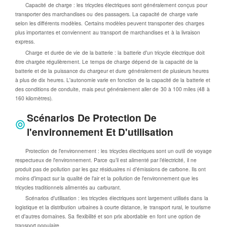
Capacité de charge : les tricycles électriques sont généralement conçus pour
transporter des marchandises ou des passagers. La capacité de charge varie
selon les différents modèles. Certains modèles peuvent transporter des charges
plus importantes et conviennent au transport de marchandises et à la livraison
express.
Charge et durée de vie de la batterie : la batterie d'un tricycle électrique doit
être chargée régulièrement. Le temps de charge dépend de la capacité de la
batterie et de la puissance du chargeur et dure généralement de plusieurs heures
à plus de dix heures. L'autonomie varie en fonction de la capacité de la batterie et
des conditions de conduite, mais peut généralement aller de 30 à 100 miles (48 à
160 kilomètres).
Scénarios De Protection De
l'environnement Et D'utilisation
Protection de l'environnement : les tricycles électriques sont un outil de voyage
respectueux de l'environnement. Parce qu’il est alimenté par l’électricité, il ne
produit pas de pollution par les gaz résiduaires ni d’émissions de carbone. Ils ont
moins d'impact sur la qualité de l'air et la pollution de l'environnement que les
tricycles traditionnels alimentés au carburant.
Scénarios d'utilisation : les tricycles électriques sont largement utilisés dans la
logistique et la distribution urbaines à courte distance, le transport rural, le tourisme
et d'autres domaines. Sa flexibilité et son prix abordable en font une option de
transport populaire.