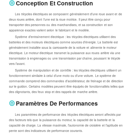
Conception Et Construction
Les tricycles électriques se composent généralement d'une roue avant et de
deux roues arrière, dont l'une est la roue motrice. Il peut être conçu pour
transporter des personnes ou des marchandises, et sa construction et son
apparence exactes varient selon le fabricant et le modèle.
Système d'entraînement électrique : les tricycles électriques utilisent des
batteries et des moteurs électriques comme sources d'énergie. La batterie est
généralement installée sous la carrosserie de la voiture et alimente le moteur
électrique. Le moteur électrique transmet la puissance aux roues arrière via une
transmission à engrenages ou une transmission par chaîne, poussant le tricycle
vers l'avant.
Système de manipulation et de contrôle : les tricycles électriques utilisent un
fonctionnement similaire à celui d'une moto ou d'une voiture. Le système de
commande comprend des commandes d'accélérateur, de freinage et de direction
sur le guidon. Certains modèles peuvent être équipés de fonctionnalités telles que
des clignotants, des feux stop et des rappels de marche arrière.
Paramètres De Performances
Les paramètres de performance des tricycles électriques seront affectés par
des facteurs tels que la puissance du moteur, la capacité de la batterie et la
capacité de charge. La vitesse maximale, l'autonomie de croisière et l'aptitude en
pente sont des indicateurs de performance courants.