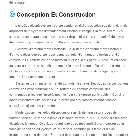
de la route.
Conception Et Construction
Les vélos électriques sont de conception similaire aux vélos traditionnels mais
disposent d'un système d'entraînement électrique intégré à la roue arrière. Les
cadres, roues et autres composants sont disponibles dans une variété de styles et
de matériaux pour répondre aux différents besoins de conduite.
Système d'entraînement électrique : le système d'entraînement électrique
d'un vélo électrique se compose d'une batterie, d'un moteur électrique et d'un
contrôleur. La batterie est généralement installée sur la partie supérieure du cadre
ou sous le tube de selle arrière et peut alimenter le moteur électrique. Le moteur
électrique est connecté à la roue arrière via une chaîne ou des engrenages et
entraîne le mouvement de la roue.
Systèmes de manutention et de contrôle : les vélos électriques se comportent
comme des vélos traditionnels. Le système de contrôle comprend des
commandes telles que l'accélérateur, le frein et la vitesse sur le guidon. Certains
modèles peuvent être équipés d'un écran pour fournir des informations de
conduite et ajuster les paramètres.
Mode assisté : les vélos électriques ont généralement deux modes de
fonctionnement : le mode assisté et le mode électrique pur. En mode d'assistance
électrique, le moteur électrique fournit une puissance auxiliaire en fonction de la
force de pédalage du cycliste, ce qui rend la conduite plus facile et moins
exigeante en main-d'œuvre. En mode électrique pur, le moteur électrique remplace