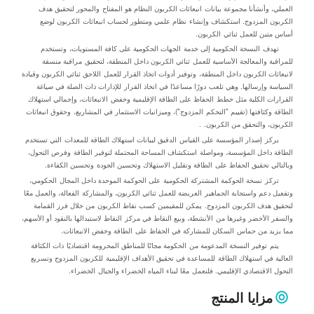
العملي، وأنشأنا مجموعة بيانات انبعاثات الكربون النظام هو المفتاح والمحور لتحقيق هدف
الكربون المزدوج. استكشاف وإنشاء نظام علمي ومتطور لحساب انبعاثات الكربون لوضع
أساس متين للعمل ثنائي الكربون.
تهدف النسخة الحكومية إلى خدمة الجهات الحكومية على كافة المستويات، وتستخدم
للمراقبة والمعالجة الأساسية للعمل ثنائي الكربون داخل المنطقة، لتحقيق مراقبة منسقة
لانبعاثات الكربون داخل المنطقة، وتوفير أدوات اتخاذ القرار للعمل اللاحق ثنائي الكربون وقيادة
السياسة وإرسالها. وهي تلعب دورًا مساعدًا في اتخاذ القرار للإدارات ذات الصلة في صياغة
القرارات الكلية مثل خطط الحفاظ على الطاقة الإقليمية وخفض الانبعاثات، وإجمالي استهلاك
الطاقة وكثافتها (تقييم "التحكم المزدوج")، وميزانيات الاستثمار في المشاريع، وحقوق انبعاثات
الكربون، والتحقق من الكربون. .
يركز إصدار المؤسسة على القياس الدقيق لبيانات استهلاك الطاقة للمعدات التي تستخدم
الطاقة داخل المؤسسة، ومواصلة استكشاف المساحة المحتملة لتوفير الطاقة وفرص التحول،
وبالتالي تحقيق الحفاظ على الطاقة وتقليل الاستهلاك وتحسين الجودة وتحسين الكفاءة.
تركز نسخة الحوكمة المشتركة الحكومية على الحوكمة الموحدة داخل المجال الحكومي،
وتفعيل دعم واستجابة الجماهير العريضة للعمل ثنائي الكربون، والمشاركة الفعالة، والعمل معًا
لتحقيق هدف الكربون المزدوج. يمكن للمقيمين كسب نقاط الكربون من خلال فرز القمامة
والسفر الأخضر وغيرها من الأنشطة، وبيع النقاط في مركز النقاط لاستبدالها بالنقود أو الأسهم،
مما يزيد من حماس السكان للمشاركة في الحفاظ على الطاقة وخفض الانبعاثات.
يتم توفير النسخة المدعومة من الحكومة مجانًا للمناطق المحرومة اقتصاديًا ذات الكثافة
العالية في استهلاك الطاقة للمساعدة في تحقيق الأهداف الإقليمية للكربون المزدوج وتسريع
التحول الاقتصادي الإقليمي. فلنعمل معًا لبناء المياه الخضراء والجبال الخضراء.
مزايا المنتج