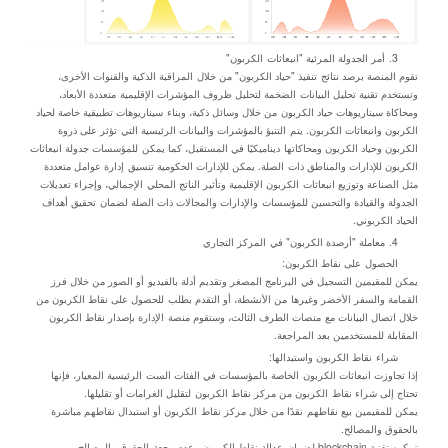
3. أمر الجدولة المرئية "انبعاثات الكربون"
تقوم المنصة برصد نتائج تنفيذ "حياد الكربون" من خلال المراقبة الذكية والقنوات الأخرى،
وتستخدم تقنية تحليل البيانات الضخمة لتحليل ظروف المؤشرات الإقليمية متعددة الأبعاد،
ومحاكاة سيناريوهات حياد الكربون من خلال وسائل ذكية، وبناء سيناريوهات تطبيقية خاصة لحياد
الكربون وانبعاثات الكربون. يتم التنبؤ بالمؤشرات والبيانات الرئيسية التي تؤثر على ذروة
الكربون وحياد الكربون ومحاكاتها ديناميكيًا في المستقبل، كما يمكن للمؤسسات جدولة انبعاثات
الكربون للإدارات والمناطق ذات الصلة. يمكن للإدارات الحكومية تنسيق إدارة عوامل متعددة
مثل الصناعة وتوزيع انبعاثات الكربون الإقليمية وتأثير الناتج المحلي الإجمالي، وإجراء تعديلات
الجدولة والقيادة والتحسين للمؤسسات والإدارات والمجالات ذات الصلة لضمان تحقيق أهداف
الحياد الكربوني.
4. معاملة "أرصدة الكربون" في المركز التجاري
الحصول على نقاط الكربون:
يمكن للمقيمين التسجيل في البرنامج المصغر وتقديم أدلة بالفيديو أو الصور من خلال فرز
القمامة والسفر الأخضر وغيرها من الأنشطة، أو التقدم بطلب للحصول على نقاط الكربون من
خلال اتصال البيانات مع منصات الطرف الثالث، وستقوم منصة الإدارة بإصدار نقاط الكربون
المقابلة للمستخدمين بعد المراجعة.
شراء نقاط الكربون واستبدالها:
إذا تجاوزت انبعاثات الكربون الخاصة بالمؤسسات في الفئات الست الرئيسية المعيار، فإنها
تحتاج إلى شراء نقاط الكربون من مركز نقاط الكربون لتقليل الغرامات أو تقليلها.
يمكن للمقيمين بيع نقاطهم نقدًا من خلال مركز نقاط الكربون أو استبدال نقاطهم مباشرة
بالحقوق والمصالح.
تمكين تقنية blockchain لضمان عدالة نقاط الكربون وعدم رجعة الحقوق والمصالح.