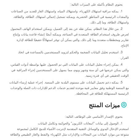
يحتوي النظام بأكمله على الميزات التالية:
1. يمكنه مراقبة استهلاك الكهرباء، واستهلاك المياه، واستهلاك الغاز للعديد من الصناعات
والمعدات الرئيسية في المناطق الحضرية، ويمكنه تسجيل إجمالي استهلاك الطاقة، والطاقة،
واستهلاك الطاقة، وما إلى ذلك.
2. من خلال هذا النظام، يمكن نقله عن بعد إلى العميل، ويمكن استخدام الهاتف المحمول
لعرض ظروف استخدام الطاقة المتعددة في الصناعة، ويمكنه أيضًا إنشاء قاعدة بيانات وإنتاج
تقارير ومخططات متعددة وما إلى ذلك. والتي يمكن أن توفر استهلاكًا حقيقيًا للطاقة لإدارة
الإنتاج.
3. استخدم تحليل البيانات الضخمة والحكم لتزويد المستخدمين بالمساعدة في اتخاذ
القرار.
4. يمكن إجراء تحليل البيانات على البيانات التي تم الحصول عليها بواسطة أدوات القياس،
والتي يمكن عرضها في أي سنة وشهر ويوم، مما يسهل على المستخدمين إجراء المراقبة في
الوقت الحقيقي في أي فترة زمنية.
5. يمكنه دعم تحميل البيانات على مستوى البلدية على المنصة. إجراء عملية إرساء البيانات
مع المنصة الوطنية وفق معايير فنية موحدة لتقديم خدمات الدعم للإدارات ذات الصلة والوحدات
الرئيسية المستهلكة للطاقة في المحافظة.
ميزات المنتج
يحتوي الإصدار الأساسي على الوظائف التالية:
1. الوصول إلى بيانات "انبعاثات الكربون" والحوكمة وتكامل البيانات
استخدم الإدخال اليدوي والوسائل التقنية المتقدمة لإنترنت الأشياء للدمج الكامل لمجموعة
متنوعة من موارد البيانات من المجالات والإدارات مثل الكهرباء والنفط والغاز الطبيعي والطاقة