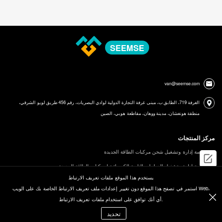
SEEMSE
van@seemse.com
الغرفة 719، الطابق ب، مبنى غرفة التجارة الدولية لوادي البصريات، رقم 456 طريق لويو الشرقي،
منطقة هونغشان، مدينة ووهان، مقاطعة هوبي، الصين
مركز المنتجات
منصة إدارة وتشغيل شحن مركبات الطاقة الجديدة
منصة إدارة وتشغيل الدراجات النارية الكهربائية لمركبات الطاقة الجديدة
يستخدم هذا الموقع ملفات تعريف الارتباط
نظام إدارة طاقة الدب القطبي
استمر في تصفح هذا الموقع دون تغيير إعدادات ملف تعريف الارتباط الخاصة بك على الويب Web،
محطة شحن DC للسيارات الكهربائية الجديدة
أي أنك توافق على استخدام ملفات تعريف الارتباط.
جهة الاتصال: السيد فان
محطة شحن التيار المتردد للسيارات الكهربائية الجديدة
تحديد