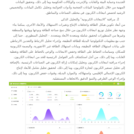
الجديدة وحماية البيئة والغابات والإنترنت والوكالات الحكومية وما إلى ذلك، وتحقيق البيانات
المهنية من خلال تكنولوجيا البيانات الضخمة وأدوات الحوكمة وتحليل تكامل البيانات، والتخصيص
الرشيد لحصص انبعاثات الكربون في مختلف الصناعات والمناطق.
2. مراقبة "الانبعاثات الكربونية" والتحليل الذكي
من أبعاد تكوين هيكل الطاقة واتجاهات الإنتاج وتغيرات الاستهلاك والأبعاد الأخرى، يمكننا بناء
وجهة نظر تحليل توزيع انبعاثات الكربون من خلال دمج صناعة الطاقة ونوعها ووقتها والمنطقة
وغيرها من المنظورات لتحقيق شاملة ومتعددة الأبعاد ومتعددة. - التحليل المنظوري . جنبا إلى
جنب مع معلومات التكنولوجيا البديلة للطاقة النظيفة، وإجراء تحليل الارتباط والتعدين الارتباطي
على بيانات استهلاك الطاقة النظيفة، وبيانات استهلاك الطاقة غير الأحفورية، والبصمة الكربونية
للسكان، وسياسات الحفاظ على الطاقة وخفض الانبعاثات، والوعي بالحفاظ على الطاقة وتغطية
الغابات، وما إلى ذلك، من أجل استكشاف تأثير العوامل الرئيسية للحد من انبعاثات الكربون.
إجراء مراقبة انبعاثات الكربون وتحليل إمكانات إزالة الكربون في الصناعات الرئيسية، بالإضافة
إلى تحليل تسعير الكربون لتجارة الكربون، وما إلى ذلك، لتحقيق تحليل شامل للأبعاد لإنتاج
الكربون الإجمالي الإقليمي، واستهلاكه، والموارد البديلة، وقنوات خفض الكربون، وما إلى ذلك،
وإجراء الوعي الظرفي والتنبؤ الدقيق بالاتجاهات المستقبلية.