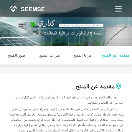
SEEMSE
مقدمة عن المنتج
مزايا المنتج
ميزات المنتج
صور المنتج
مقدمة عن المنتج
يعد نظام كناري لإدارة قرارات مراقبة انبعاثات الكربون أول نظام عالمي لإدارة ثنائي
الكربون في العالم والصناعة.
إذا لم يكن من الممكن قياس شيء ما، فلا يمكن إدارته. والمراقبة هي أساس كل عمل.
ومع تحديد خارطة طريق "ذروة الكربون وحياد الكربون" بوضوح، سيصبح الكربون المزدوج حلقة
وصل يجب أخذها في الاعتبار في العمل المستقبلي. في ظل غياب لوائح واضحة من الحكومات
في جميع أنحاء العالم والصناعة بأكملها، أخذنا زمام المبادرة في إطلاق "نظام إدارة قرارات
مراقبة انبعاثات الكربون في كناري" من خلال أبحاث السياسات والبحث العلمي والتقييم